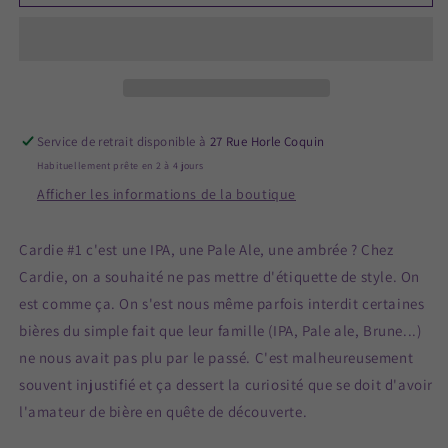
Cardie
Cardie
#1
#1
(coffret
(coffret
de
de
6
6
+
+
1
1
Service de retrait disponible à
27 Rue Horle Coquin
verre
verre
Habituellement prête en 2 à 4 jours
offert)
offert)
Afficher les informations de la boutique
Cardie #1 c'est une IPA, une Pale Ale, une ambrée ?
Chez
Cardie, on a souhaité ne pas mettre d'étiquette de style.
On
est comme ça.
On s'est nous même parfois interdit certaines
bières du simple fait que leur famille (IPA, Pale ale, Brune...)
ne nous avait pas plu par le passé.
C'est malheureusement
souvent injustifié et ça dessert la curiosité que se doit d'avoir
l'amateur de bière en quête de découverte.