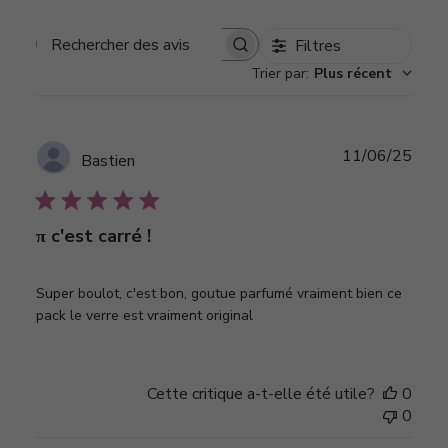
Filtres
Rechercher
Trier par
:
Plus récent
des
avis
Date
11/06/25
Bastien
de
publi
π c'est carré !
Super boulot, c'est bon, goutue parfumé vraiment bien ce
pack le verre est vraiment original
Cette critique a-t-elle été utile?
0
0