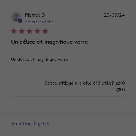
Date
Pierrick D.
23/09/24
de
Acheteur vérifié
publi
Un délice et magnifique verre
Un délice et magnifique verre
Cette critique a-t-elle été utile?
0
0
Mentions légales