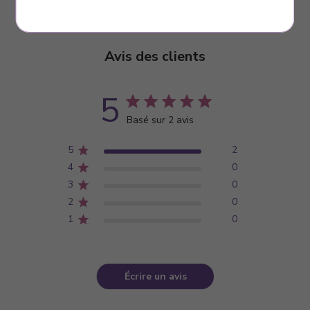
Avis des clients
5
Basé sur 2 avis
5
2
4
0
3
0
2
0
1
0
Écrire un avis