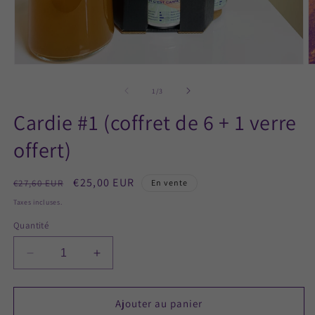
Ouvrir
O
le
le
média
m
de
1
/
3
1
2
dans
d
Cardie #1 (coffret de 6 + 1 verre
une
u
fenêtre
f
offert)
modale
m
Prix
Prix
€25,00 EUR
€27,60 EUR
En vente
habituel
promotionnel
Taxes incluses.
Quantité
Réduire
Augmenter
la
la
quantité
quantité
de
de
Ajouter au panier