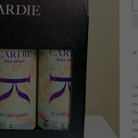
Ca
am
me
On
bi
al