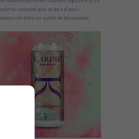
est malheureusement souvent injustifié et ça
ssert la curiosité que se doit d'avoir
amateur de bière en quête de découverte.