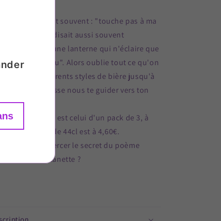
n père me disait souvent : "touche pas à ma
ère".
Mais il me disait aussi souvent
'expérience est une lanterne qui n'éclaire que
 chemin parcouru".
Alors oublie tout ce qu'on
ander
a dit sur les différents styles de bière jusqu'à
intenant, et laisse nous te guider vers ton
opre chemin.
ans
B: le prix affiché est celui d'un pack de 3, à
unité la canette de 44cl est à 4,60€.
B 2: Sauras tu percer le secret du poème
scrit sur notre canette ?
scription