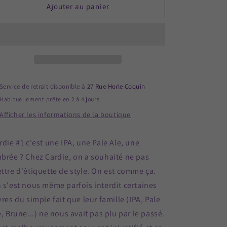
de
de
Ajouter au panier
Cardie
Cardie
#1
#1
(coffret
(coffret
de
de
3)
3)
Service de retrait disponible à
27 Rue Horle Coquin
Habituellement prête en 2 à 4 jours
Afficher les informations de la boutique
rdie #1 c'est une IPA, une Pale Ale, une
brée ?
Chez Cardie, on a souhaité ne pas
ttre d'étiquette de style.
On est comme ça.
 s'est nous même parfois interdit certaines
ères du simple fait que leur famille (IPA, Pale
e, Brune...) ne nous avait pas plu par le passé.