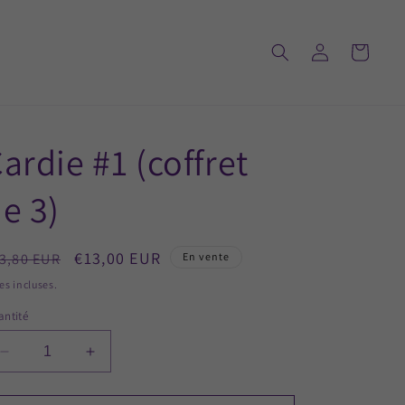
Connexion
Panier
ardie #1 (coffret
e 3)
ix
Prix
€13,00 EUR
3,80 EUR
En vente
bituel
promotionnel
es incluses.
ntité
Réduire
Augmenter
la
la
quantité
quantité